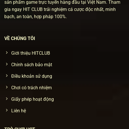
sản phẩm game trực tuyến hàng đầu tại Việt Nam. Tham
gia ngay HIT CLUB trải nghiệm cá cược độc nhất, minh
bạch, an toàn, hợp pháp 100%.
VỀ CHÚNG TÔI
Giới thiệu HITCLUB
Chính sách bảo mật
Điều khoản sử dụng
Chơi có trách nhiệm
Giấy phép hoạt động
Liên hệ