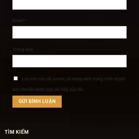
Email
*
Trang web
Lưu tên của tôi, email, và trang web trong trình duyệt
này cho lần bình luận kế tiếp của tôi.
TÌM KIẾM