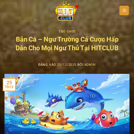
Bỏ
qua
nội
dung
TRÒ CHƠI
Bắn Cá – Ngư Trường Cá Cược Hấp
Dẫn Cho Mọi Ngư Thủ Tại HITCLUB
ĐĂNG VÀO
25/12/2025
BỞI
ADMIN
25
Th12