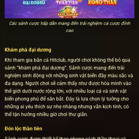
Các sảnh cược hấp dẫn mang đến trải nghiệm cá cược đỉnh
cao
Khám phá đại dương
Khi tham gia bắn cá Hitclub, người chơi không thể bỏ qua
sảnh “khám phá đại dương”. Sảnh cược mang đến trải
nghiệm sinh động với những sinh vật biển đầy màu sắc và
đa dạng. Người chơi sẽ cảm thấy như được hòa mình vào
thế giới dưới nước rộng lớn, với nhiều loại cá và sinh vật
biển phong phú để săn bắt. Đây là lựa chọn lý tưởng cho
những ai yêu thích sự nhẹ nhàng nhưng vẫn kịch tính, có
thể tận hưởng nhiều giờ chơi thư giãn.
Đón lộc thần tiên
Sảnh cược được thiết kế theo phong cách thần thoại và