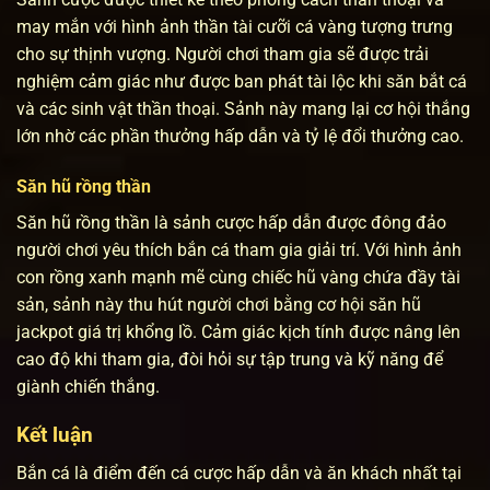
may mắn với hình ảnh thần tài cưỡi cá vàng tượng trưng
cho sự thịnh vượng. Người chơi tham gia sẽ được trải
nghiệm cảm giác như được ban phát tài lộc khi săn bắt cá
và các sinh vật thần thoại. Sảnh này mang lại cơ hội thắng
lớn nhờ các phần thưởng hấp dẫn và tỷ lệ đổi thưởng cao.
Săn hũ rồng thần
Săn hũ rồng thần là sảnh cược hấp dẫn được đông đảo
người chơi yêu thích bắn cá tham gia giải trí. Với hình ảnh
con rồng xanh mạnh mẽ cùng chiếc hũ vàng chứa đầy tài
sản, sảnh này thu hút người chơi bằng cơ hội săn hũ
jackpot giá trị khổng lồ. Cảm giác kịch tính được nâng lên
cao độ khi tham gia, đòi hỏi sự tập trung và kỹ năng để
giành chiến thắng.
Kết luận
Bắn cá là điểm đến cá cược hấp dẫn và ăn khách nhất tại