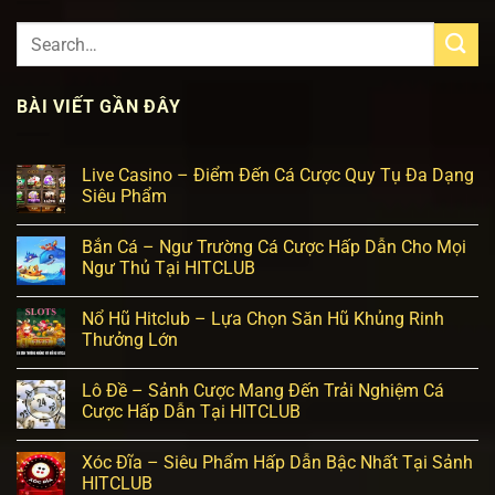
BÀI VIẾT GẦN ĐÂY
Live Casino – Điểm Đến Cá Cược Quy Tụ Đa Dạng
Siêu Phẩm
Không
có
Bắn Cá – Ngư Trường Cá Cược Hấp Dẫn Cho Mọi
bình
luận
Ngư Thủ Tại HITCLUB
ở
Live
Không
Casino
có
Nổ Hũ Hitclub – Lựa Chọn Săn Hũ Khủng Rinh
–
bình
Điểm
luận
Thưởng Lớn
Đến
ở
Cá
Bắn
Không
Cược
Cá
có
Lô Đề – Sảnh Cược Mang Đến Trải Nghiệm Cá
Quy
–
bình
Tụ
Ngư
luận
Cược Hấp Dẫn Tại HITCLUB
Đa
Trường
ở
Dạng
Cá
Nổ
Không
Siêu
Cược
Hũ
có
Xóc Đĩa – Siêu Phẩm Hấp Dẫn Bậc Nhất Tại Sảnh
Phẩm
Hấp
Hitclub
bình
Dẫn
–
luận
HITCLUB
Cho
Lựa
ở