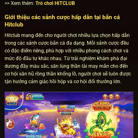
>> Xem thêm:
Trò chơi HITCLUB
Giới thiệu các sảnh cược hấp dẫn tại bắn cá
Hitclub
Hitclub mang đến cho người chơi nhiều lựa chọn hấp dẫn
trong các sảnh cược bắn cá đa dạng. Mỗi sảnh cược đều
có đặc điểm riêng, phù hợp với nhiều phong cách chơi và
mức độ đầu tư khác nhau. Từ trải nghiệm khám phá đại
dương đầy màu sắc, săn lùng thần tài may mắn cho đến
cơ hội săn hũ rồng thần khổng lồ, người chơi sẽ luôn được
tận hưởng cảm giác hồi hộp và cơ hội đổi thưởng lớn.