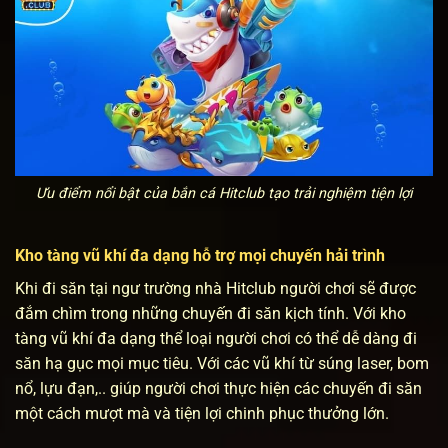
Ưu điểm nổi bật của bắn cá Hitclub tạo trải nghiệm tiện lợi
Kho tàng vũ khí đa dạng hỗ trợ mọi chuyến hải trình
Khi đi săn tại ngư trường nhà Hitclub người chơi sẽ được
đắm chìm trong những chuyến đi săn kịch tính. Với kho
tàng vũ khí đa dạng thể loại người chơi có thể dễ dàng đi
săn hạ gục mọi mục tiêu. Với các vũ khí từ súng laser, bom
nổ, lựu đạn,.. giúp người chơi thực hiện các chuyến đi săn
một cách mượt mà và tiện lợi chinh phục thưởng lớn.