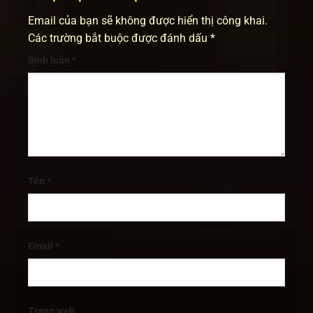
Email của bạn sẽ không được hiển thị công khai.
Các trường bắt buộc được đánh dấu
*
Bình luận
*
Tên
*
Email
*
Trang web