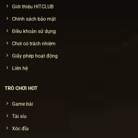
Giới thiệu HITCLUB
Chính sách bảo mật
Điều khoản sử dụng
Chơi có trách nhiệm
Giấy phép hoạt động
Liên hệ
TRÒ CHƠI HOT
Game bài
Tài xỉu
Xóc đĩa