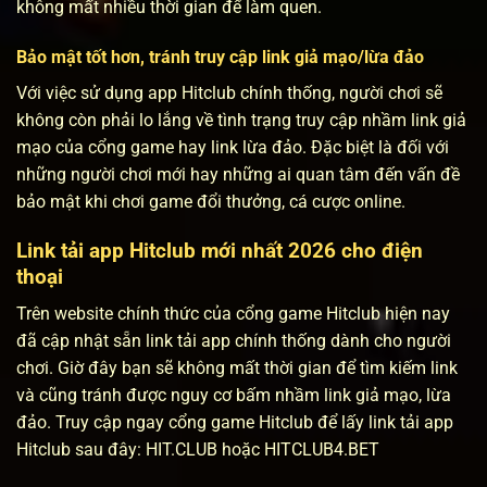
không mất nhiều thời gian để làm quen.
Bảo mật tốt hơn, tránh truy cập link giả mạo/lừa đảo
Với việc sử dụng app Hitclub chính thống, người chơi sẽ
không còn phải lo lắng về tình trạng truy cập nhầm link giả
mạo của cổng game hay link lừa đảo. Đặc biệt là đối với
những người chơi mới hay những ai quan tâm đến vấn đề
bảo mật khi chơi game đổi thưởng, cá cược online.
Link tải app Hitclub mới nhất 2026 cho điện
thoại
Trên website chính thức của cổng game Hitclub hiện nay
đã cập nhật sẵn link tải app chính thống dành cho người
chơi. Giờ đây bạn sẽ không mất thời gian để tìm kiếm link
và cũng tránh được nguy cơ bấm nhầm link giả mạo, lừa
đảo. Truy cập ngay cổng game Hitclub để lấy link tải app
Hitclub sau đây: HIT.CLUB hoặc HITCLUB4.BET