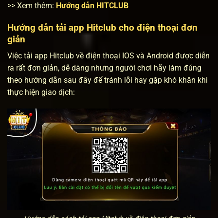
>> Xem thêm:
Hướng dẫn HITCLUB
Hướng dẫn tải app Hitclub cho điện thoại đơn
giản
Việc tải app Hitclub về điện thoại IOS và Android được diễn
ra rất đơn giản, dễ dàng nhưng người chơi hãy làm đúng
theo hướng dẫn sau đây để tránh lỗi hay gặp khó khăn khi
thực hiện giao dịch: