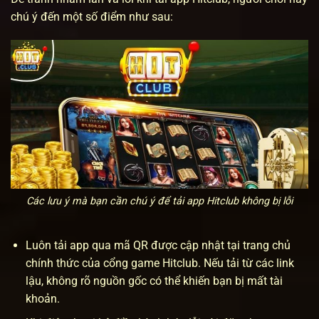
chú ý đến một số điểm như sau:
Các lưu ý mà bạn cần chú ý để tải app Hitclub không bị lỗi
Luôn tải app qua mã QR được cập nhật tại trang chủ
chính thức của cổng game Hitclub. Nếu tải từ các link
lậu, không rõ nguồn gốc có thể khiến bạn bị mất tài
khoản.