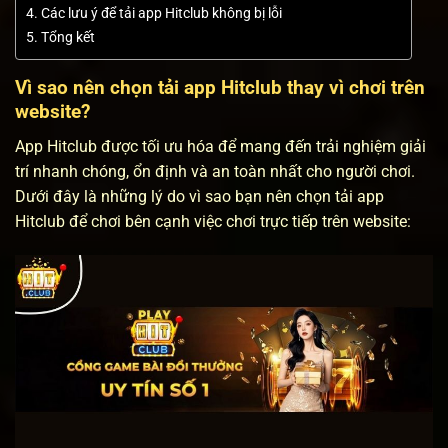
Các lưu ý để tải app Hitclub không bị lỗi
Tổng kết
Vì sao nên chọn tải app Hitclub thay vì chơi trên
website?
App Hitclub được tối ưu hóa để mang đến trải nghiệm giải
trí nhanh chóng, ổn định và an toàn nhất cho người chơi.
Dưới đây là những lý do vì sao bạn nên chọn tải app
Hitclub để chơi bên cạnh việc chơi trực tiếp trên website: