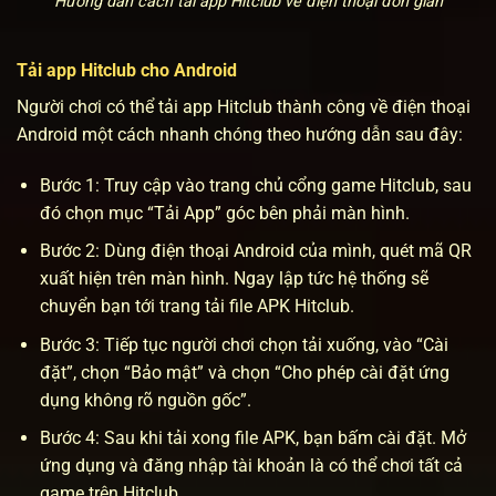
Hướng dẫn cách tải app Hitclub về điện thoại đơn giản
Tải app Hitclub cho Android
Người chơi có thể tải app Hitclub thành công về điện thoại
Android một cách nhanh chóng theo hướng dẫn sau đây:
Bước 1: Truy cập vào trang chủ cổng game Hitclub, sau
đó chọn mục “Tải App” góc bên phải màn hình.
Bước 2: Dùng điện thoại Android của mình, quét mã QR
xuất hiện trên màn hình. Ngay lập tức hệ thống sẽ
chuyển bạn tới trang tải file APK Hitclub.
Bước 3: Tiếp tục người chơi chọn tải xuống, vào “Cài
đặt”, chọn “Bảo mật” và chọn “Cho phép cài đặt ứng
dụng không rõ nguồn gốc”.
Bước 4: Sau khi tải xong file APK, bạn bấm cài đặt. Mở
ứng dụng và đăng nhập tài khoản là có thể chơi tất cả
game trên Hitclub.