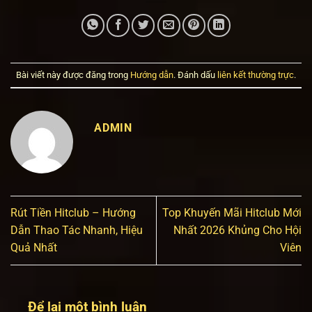
Bài viết này được đăng trong
Hướng dẫn
. Đánh dấu
liên kết thường trực
.
ADMIN
Rút Tiền Hitclub – Hướng
Top Khuyến Mãi Hitclub Mới
Dẫn Thao Tác Nhanh, Hiệu
Nhất 2026 Khủng Cho Hội
Quả Nhất
Viên
Để lại một bình luận