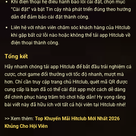
Khi điện thoại hệ điều hành báo lỗi cài đặt, chọn mục
“Cài đặt” và bật Tin cậy nhà phát triển đúng theo hướng
dẫn để đảm bảo cài đặt thành công.
Liên hệ với nhân viên chăm sóc khách hàng của Hitclub
khi gặp bất cứ lỗi nào hoặc không thể tải app Hitclub về
điện thoại thành công.
Tổng kết
Hãy nhanh chóng tải app Hitclub để bắt đầu trải nghiệm cá
cược, chơi game đổi thưởng với tốc độ nhanh, mượt mà
hơn. Chỉ cần truy cập trang chủ Hitclub, quét mã QR được
cung cấp là bạn đã có thể cài đặt app một cách dễ dàng
để chinh phục hàng trăm trò chơi hấp dẫn! Hy vọng rằng
bài viết này đã hữu ích với tất cả hội viên tại Hitclub nhé!
>> Xem thêm:
Top Khuyến Mãi Hitclub Mới Nhất 2026
Khủng Cho Hội Viên