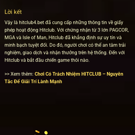
Lời kết
Vậy là hitclub4.bet đã cung cấp những thông tin về giấy
phép hoạt động Hitclub. Với chứng nhận từ 3 lớn PAGCOR,
MGA và Isle of Man, Hitclub đã khẳng định sự uy tín và
minh bạch tuyệt đối. Do đó, người chơi có thể an tâm trải
nghiệm, giao dịch và nhận thưởng trên hệ thống. Đến với
Hitclub và bắt đầu chiến game thôi nào.
>> Xem thêm:
Chơi Có Trách Nhiệm HITCLUB – Nguyên
Tắc Để Giải Trí Lành Mạnh