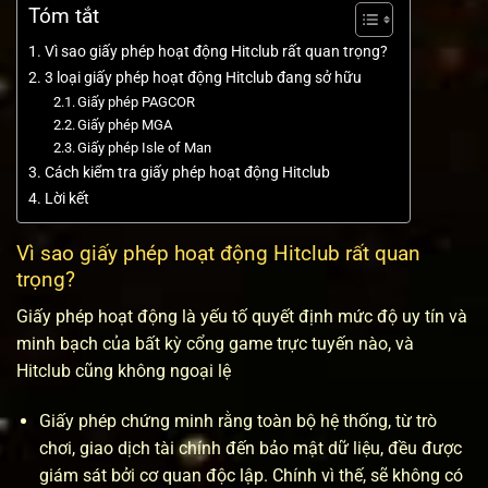
Tóm tắt
Vì sao giấy phép hoạt động Hitclub rất quan trọng?
3 loại giấy phép hoạt động Hitclub đang sở hữu
Giấy phép PAGCOR
Giấy phép MGA
Giấy phép Isle of Man
Cách kiểm tra giấy phép hoạt động Hitclub
Lời kết
Vì sao giấy phép hoạt động Hitclub rất quan
trọng?
Giấy phép hoạt động là yếu tố quyết định mức độ uy tín và
minh bạch của bất kỳ cổng game trực tuyến nào, và
Hitclub cũng không ngoại lệ
Giấy phép chứng minh rằng toàn bộ hệ thống, từ trò
chơi, giao dịch tài chính đến bảo mật dữ liệu, đều được
giám sát bởi cơ quan độc lập. Chính vì thế, sẽ không có