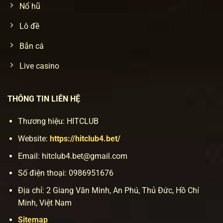
Nổ hũ
Lô đề
Bắn cá
Live casino
THÔNG TIN LIÊN HỆ
Thương hiệu: HITCLUB
Website:
https://hitclub4.bet/
Email:
hitclub4.bet@gmail.com
Số điện thoại:
0986951676
Địa chỉ:
2 Giang Văn Minh, An Phú, Thủ Đức, Hồ Chí
Minh, Việt Nam
Sitemap